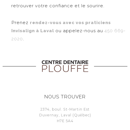
retrouver votre confiance et le sourire.
Prenez
rendez-vous avec vos praticiens
Invisalign à Laval
ou appelez-nous au
450 669-
2020
.
NOUS TROUVER
2374, boul. St-Martin Est
Duvernay, Laval (Québec)
H7E 5A4